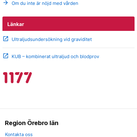
arrow_forward
Om du inte är nöjd med vården
Länkar
open_in_new
Ultraljudsundersökning vid graviditet
open_in_new
KUB – kombinerat ultraljud och blodprov
Region Örebro län
Kontakta oss