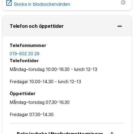
open_in_new
info
Skicka in blodsockervärden
Telefon och öppettider
Telefonnummer
019-602 20 29
Telefontider
Måndag–torsdag
10.00-16.30 - lunch 12-13
Fredagar
10.00-14.30 - lunch 12-13
Öppettider
Måndag–torsdag
07.30-16.30
Fredagar
07.30-14.30
Boka/avboka Ultraljudsmottagningen