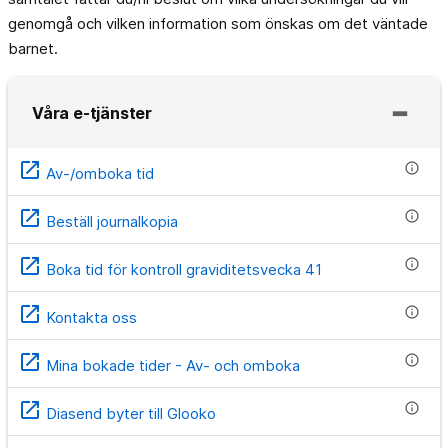
genomgå och vilken information som önskas om det väntade
barnet.
Våra e-tjänster
open_in_new
info
Av-/omboka tid
open_in_new
info
Beställ journalkopia
open_in_new
info
Boka tid för kontroll graviditetsvecka 41
open_in_new
info
Kontakta oss
open_in_new
info
Mina bokade tider - Av- och omboka
open_in_new
info
Diasend byter till Glooko