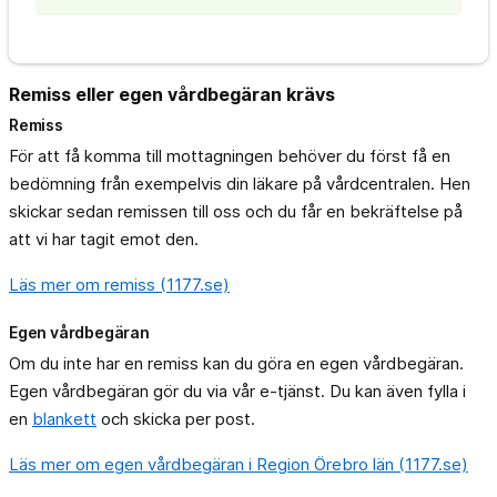
Remiss eller egen vårdbegäran krävs
Remiss
För att få komma till mottagningen behöver du först få en
bedömning från exempelvis din läkare på vårdcentralen. Hen
skickar sedan remissen till oss och du får en bekräftelse på
att vi har tagit emot den.
Läs mer om remiss (1177.se)
Egen vårdbegäran
Om du inte har en remiss kan du göra en egen vårdbegäran.
Egen vårdbegäran gör du via vår e-tjänst. Du kan även fylla i
en
blankett
och skicka per post.
Läs mer om egen vårdbegäran i Region Örebro län (1177.se)