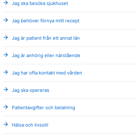
arrow_forward
Jag ska besöka sjukhuset
arrow_forward
Jag behöver förnya mitt recept
arrow_forward
Jag är patient från ett annat län
arrow_forward
Jag är anhörig eller närstående
arrow_forward
Jag har ofta kontakt med vården
arrow_forward
Jag ska opereras
arrow_forward
Patientavgifter och betalning
arrow_forward
Hälsa och livsstil