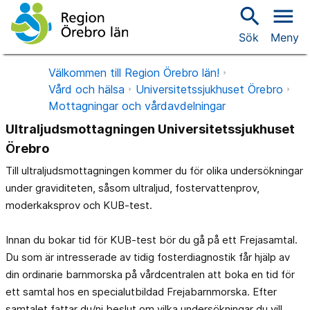
search
menu
Sök
Meny
Välkommen till Region Örebro län!
Vård och hälsa
Universitetssjukhuset Örebro
Mottagningar och vårdavdelningar
Ultraljudsmottagningen Universitetssjukhuset
Örebro
Till ultraljudsmottagningen kommer du för olika undersökningar
under graviditeten, såsom ultraljud, fostervattenprov,
moderkaksprov och KUB-test.
Innan du bokar tid för KUB-test bör du gå på ett Frejasamtal.
Du som är intresserade av tidig fosterdiagnostik får hjälp av
din ordinarie barnmorska på vårdcentralen att boka en tid för
ett samtal hos en specialutbildad Frejabarnmorska. Efter
samtalet fattar du/ni beslut om vilka undersökningar du vill