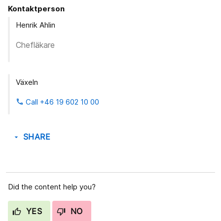
Kontaktperson
Henrik Ahlin
Chefläkare
Växeln
Call +46 19 602 10 00
phone
SHARE
arrow_drop_down
Did the content help you?
YES
NO