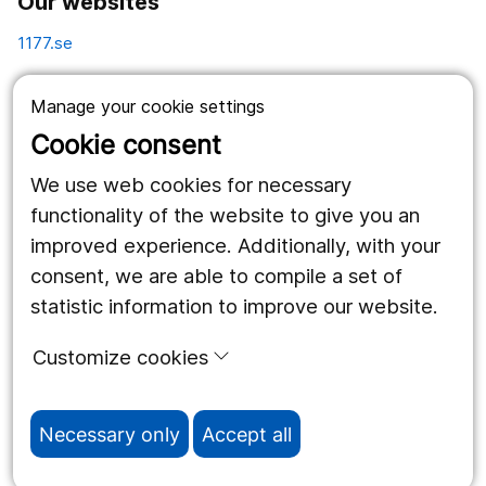
Our websites
1177.se
Länstrafiken
Manage your cookie settings
Vårdgivare
Cookie consent
Utveckling
We use web cookies for necessary
functionality of the website to give you an
improved experience. Additionally, with your
Follow us
consent, we are able to compile a set of
Facebook
statistic information to improve our website.
Instagram
portrait
Customize cookies
LinkedIn
work_outline
Necessary only
Accept all