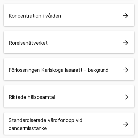
arrow_forward
Koncentration i vården
arrow_forward
Rörelsenätverket
arrow_forward
Förlossningen Karlskoga lasarett - bakgrund
arrow_forward
Riktade hälsosamtal
Standardiserade vårdförlopp vid
arrow_forward
cancermisstanke