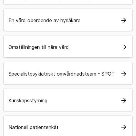
arrow_forward
En vård oberoende av hyrläkare
arrow_forward
Omställningen till nära vård
arrow_forward
Specialistpsykiatriskt omvårdnadsteam - SPOT
arrow_forward
Kunskapsstyrning
arrow_forward
Nationell patientenkät