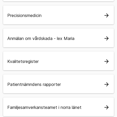
arrow_forward
Precisionsmedicin
arrow_forward
Anmälan om vårdskada - lex Maria
arrow_forward
Kvalitetsregister
arrow_forward
Patientnämndens rapporter
arrow_forward
Familjesamverkansteamet i norra länet