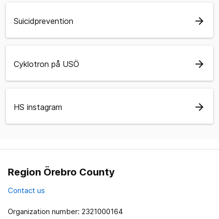
arrow_forward
Suicidprevention
arrow_forward
Cyklotron på USÖ
arrow_forward
HS instagram
Region Örebro County
Contact us
Organization number: 2321000164