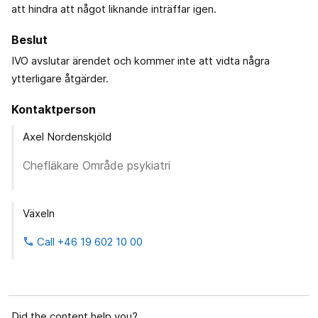
att hindra att något liknande inträffar igen.
Beslut
IVO avslutar ärendet och kommer inte att vidta några
ytterligare åtgärder.
Kontaktperson
Axel Nordenskjöld
Chefläkare Område psykiatri
Växeln
Call +46 19 602 10 00
phone
Did the content help you?