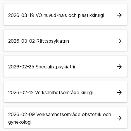
arrow_forward
2026-03-19 VO huvud-hals och plastikkirurgi
arrow_forward
2026-03-02 Rättspsykiatrin
arrow_forward
2026-02-25 Specialistpsykiatrin
arrow_forward
2026-02-12 Verksamhetsområde kirurgi
2026-02-09 Verksamhetsområde obstetrik och
arrow_forward
gynekologi