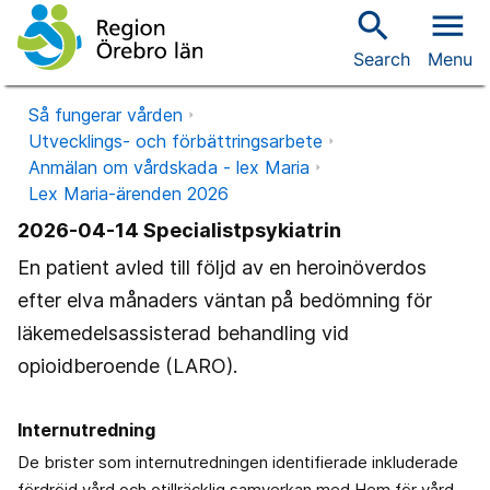
search
menu
Search
Menu
Så fungerar vården
Utvecklings- och förbättringsarbete
Anmälan om vårdskada - lex Maria
Lex Maria-ärenden 2026
2026-04-14 Specialistpsykiatrin
En patient avled till följd av en heroinöverdos
efter elva månaders väntan på bedömning för
läkemedelsassisterad behandling vid
opioidberoende (LARO).
Internutredning
De brister som internutredningen identifierade inkluderade
fördröjd vård och otillräcklig samverkan med Hem för vård