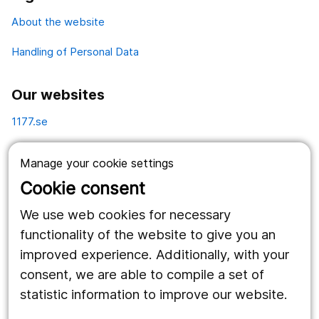
About the website
Handling of Personal Data
Our websites
1177.se
Länstrafiken
Manage your cookie settings
Vårdgivare
Cookie consent
Utveckling
We use web cookies for necessary
functionality of the website to give you an
improved experience. Additionally, with your
Follow us
consent, we are able to compile a set of
Facebook
statistic information to improve our website.
portrait