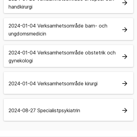
arrow_forward
handkirurgi
2024-01-04 Verksamhetsområde barn- och
arrow_forward
ungdomsmedicin
2024-01-04 Verksamhetsområde obstetrik och
arrow_forward
gynekologi
arrow_forward
2024-01-04 Verksamhetsområde kirurgi
arrow_forward
2024-08-27 Specialistpsykiatrin