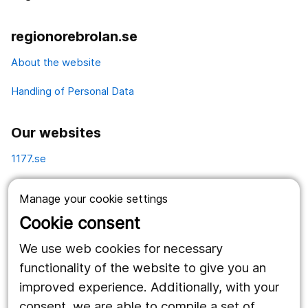
regionorebrolan.se
About the website
Handling of Personal Data
Our websites
1177.se
Länstrafiken
Manage your cookie settings
Vårdgivare
Cookie consent
Utveckling
We use web cookies for necessary
functionality of the website to give you an
improved experience. Additionally, with your
Follow us
consent, we are able to compile a set of