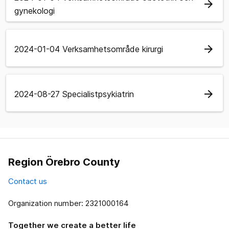
arrow_forward
gynekologi
arrow_forward
2024-01-04 Verksamhetsområde kirurgi
arrow_forward
2024-08-27 Specialistpsykiatrin
Region Örebro County
Contact us
Organization number: 2321000164
Together we create a better life