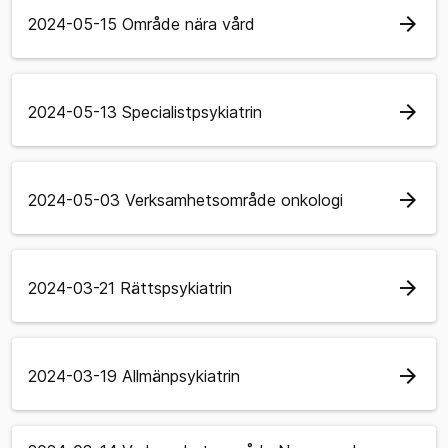
arrow_forward
2024-05-15 Område nära vård
arrow_forward
2024-05-13 Specialistpsykiatrin
arrow_forward
2024-05-03 Verksamhetsområde onkologi
arrow_forward
2024-03-21 Rättspsykiatrin
arrow_forward
2024-03-19 Allmänpsykiatrin