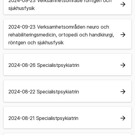
2024-09-23 Verksamhetsområde röntgen och
arrow_forward
sjukhusfysik
2024-09-23 Verksamhetsområden neuro och
arrow_forward
rehabiliteringsmedicin, ortopedi och handkirurgi,
röntgen och sjukhusfysik
arrow_forward
2024-08-26 Specialistpsykiatrin
arrow_forward
2024-08-22 Specialistpsykiatrin
arrow_forward
2024-08-21 Specialistpsykiatrin