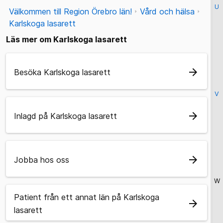
U
Välkommen till Region Örebro län!
Vård och hälsa
Karlskoga lasarett
Läs mer om Karlskoga lasarett
arrow_forward
Besöka Karlskoga lasarett
V
arrow_forward
Inlagd på Karlskoga lasarett
arrow_forward
Jobba hos oss
W
Patient från ett annat län på Karlskoga
arrow_forward
lasarett