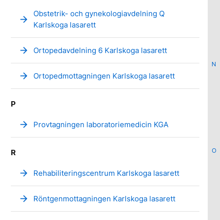
Obstetrik- och gynekologiavdelning Q
arrow_forward
Karlskoga lasarett
arrow_forward
Ortopedavdelning 6 Karlskoga lasarett
N
arrow_forward
Ortopedmottagningen Karlskoga lasarett
P
arrow_forward
Provtagningen laboratoriemedicin KGA
O
R
arrow_forward
Rehabiliteringscentrum Karlskoga lasarett
arrow_forward
Röntgenmottagningen Karlskoga lasarett