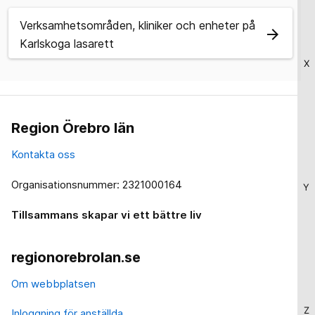
Verksamhetsområden, kliniker och enheter på
arrow_forward
Karlskoga lasarett
X
Region Örebro län
Kontakta oss
Organisationsnummer: 2321000164
Y
Tillsammans skapar vi ett bättre liv
regionorebrolan.se
Om webbplatsen
Z
Inloggning för anställda