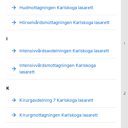
arrow_forward
Hudmottagningen Karlskoga lasarett
arrow_forward
Hörselvårdsmottagningen Karlskoga lasarett
I
I
arrow_forward
Intensivvårdsavdelningen Karlskoga lasarett
Intensivvårdsmottagningen Karlskoga
arrow_forward
lasarett
K
J
arrow_forward
Kirurgavdelning 7 Karlskoga lasarett
arrow_forward
Kirurgmottagningen Karlskoga lasarett