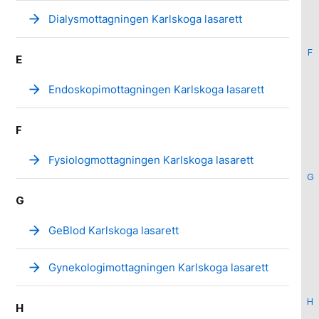
arrow_forward
Dialysmottagningen Karlskoga lasarett
F
E
arrow_forward
Endoskopimottagningen Karlskoga lasarett
F
arrow_forward
Fysiologmottagningen Karlskoga lasarett
G
G
arrow_forward
GeBlod Karlskoga lasarett
arrow_forward
Gynekologimottagningen Karlskoga lasarett
H
H