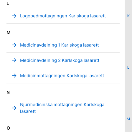
L
arrow_forward
Logopedmottagningen Karlskoga lasarett
K
M
arrow_forward
Medicinavdelning 1 Karlskoga lasarett
arrow_forward
Medicinavdelning 2 Karlskoga lasarett
L
arrow_forward
Medicinmottagningen Karlskoga lasarett
N
Njurmedicinska mottagningen Karlskoga
arrow_forward
lasarett
M
O