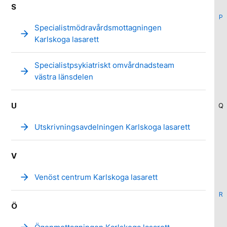
S
P
Specialistmödravårdsmottagningen
arrow_forward
Karlskoga lasarett
Specialistpsykiatriskt omvårdnadsteam
arrow_forward
västra länsdelen
U
Q
arrow_forward
Utskrivningsavdelningen Karlskoga lasarett
V
arrow_forward
Venöst centrum Karlskoga lasarett
R
Ö