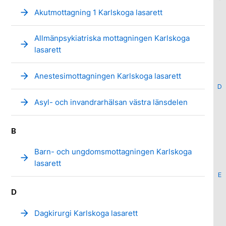
arrow_forward
Akutmottagning 1 Karlskoga lasarett
Allmänpsykiatriska mottagningen Karlskoga
arrow_forward
lasarett
arrow_forward
Anestesimottagningen Karlskoga lasarett
D
arrow_forward
Asyl- och invandrarhälsan västra länsdelen
B
Barn- och ungdomsmottagningen Karlskoga
arrow_forward
lasarett
E
D
arrow_forward
Dagkirurgi Karlskoga lasarett