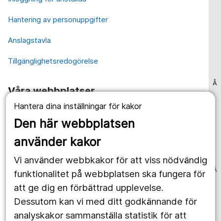
Hantering av personuppgifter
Anslagstavla
Tillgänglighetsredogörelse
Å
Våra webbplatser
Hantera dina inställningar för kakor
1177.se
Den här webbplatsen
Länstrafiken
använder kakor
Vårdgivare
Vi använder webbkakor för att viss nödvändig
Ä
Utveckling
funktionalitet på webbplatsen ska fungera för
att ge dig en förbättrad upplevelse.
Dessutom kan vi med ditt godkännande för
Följ oss
analyskakor sammanställa statistik för att