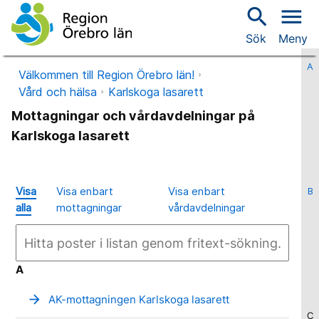
search
menu
Sök
Meny
A
Välkommen till Region Örebro län!
Vård och hälsa
Karlskoga lasarett
Mottagningar och vårdavdelningar på
Karlskoga lasarett
Visa
Visa enbart
Visa enbart
B
alla
mottagningar
vårdavdelningar
A
arrow_forward
AK-mottagningen Karlskoga lasarett
C