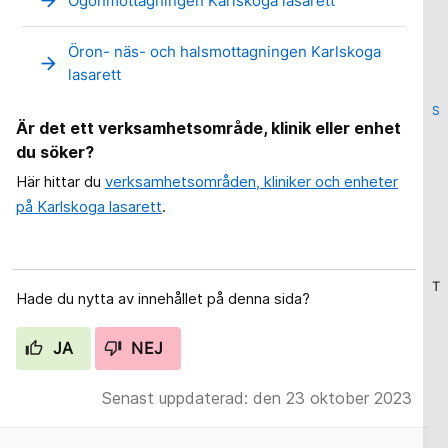
arrow_forward
Ögonmottagningen Karlskoga lasarett
Öron- näs- och halsmottagningen Karlskoga
arrow_forward
lasarett
S
Är det ett verksamhetsområde, klinik eller enhet
du söker?
Här hittar du
verksamhetsområden, kliniker och enheter
på Karlskoga lasarett
.
T
Hade du nytta av innehållet på denna sida?
JA
NEJ
Senast uppdaterad: den 23 oktober 2023