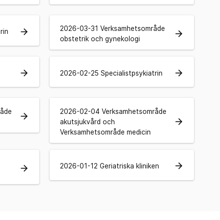
2026-03-31 Verksamhetsområde
arrow_forward
rin
arrow_forward
obstetrik och gynekologi
arrow_forward
arrow_forward
2026-02-25 Specialistpsykiatrin
råde
2026-02-04 Verksamhetsområde
arrow_forward
arrow_forward
akutsjukvård och
Verksamhetsområde medicin
arrow_forward
2026-01-12 Geriatriska kliniken
arrow_forward