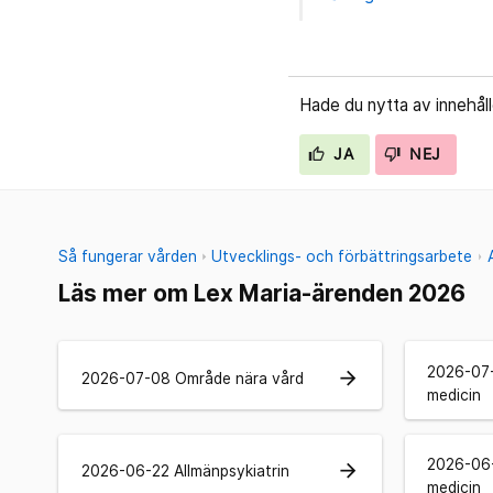
Hade du nytta av innehål
JA
NEJ
Så fungerar vården
Utvecklings- och förbättringsarbete
Läs mer om Lex Maria-ärenden 2026
2026-07
arrow_forward
2026-07-08 Område nära vård
medicin
2026-06
arrow_forward
2026-06-22 Allmänpsykiatrin
medicin