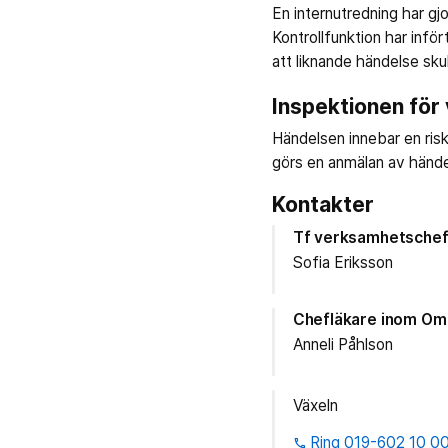
En internutredning har gjor
Kontrollfunktion har infö
att liknande händelse skul
Inspektionen för
Händelsen innebar en risk
görs en anmälan av händel
Kontakter
Tf verksamhetsche
Sofia Eriksson
Chefläkare inom Omr
Anneli Påhlson
Växeln
Ring 019-602 10 0
phone