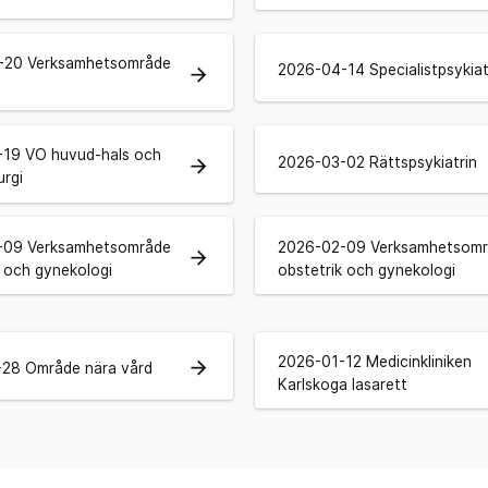
-20 Verksamhetsområde
2026-04-14 Specialistpsykiat
arrow_forward
19 VO huvud-hals och
2026-03-02 Rättspsykiatrin
arrow_forward
urgi
-09 Verksamhetsområde
2026-02-09 Verksamhetsom
arrow_forward
k och gynekologi
obstetrik och gynekologi
2026-01-12 Medicinkliniken
arrow_forward
28 Område nära vård
Karlskoga lasarett