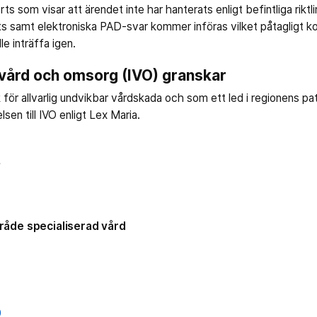
ts som visar att ärendet inte har hanterats enligt befintliga riktlin
rts samt elektroniska PAD-svar kommer införas vilket påtagligt 
le inträffa igen.
 vård och omsorg (IVO) granskar
 för allvarlig undvikbar vårdskada och som ett led i regionens p
sen till IVO enligt Lex Maria.
f
åde specialiserad vård
0