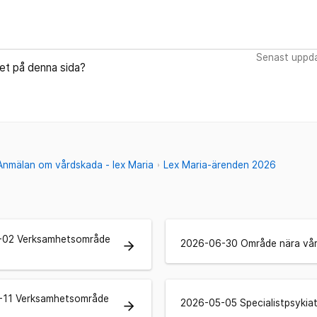
Senast uppda
let på denna sida?
Anmälan om vårdskada - lex Maria
Lex Maria-ärenden 2026
-02 Verksamhetsområde
2026-06-30 Område nära vå
arrow_forward
-11 Verksamhetsområde
2026-05-05 Specialistpsykiat
arrow_forward