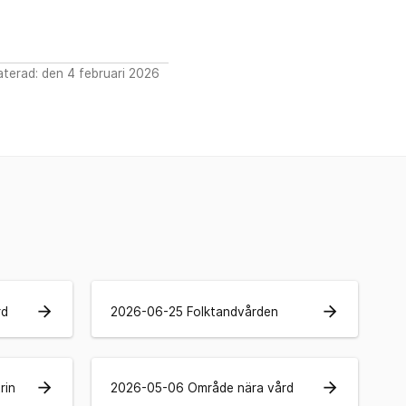
terad: den 4 februari 2026
arrow_forward
arrow_forward
rd
2026-06-25 Folktandvården
arrow_forward
arrow_forward
rin
2026-05-06 Område nära vård