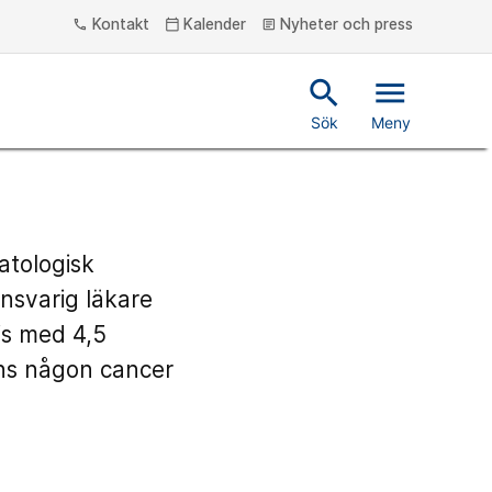
Kontakt
Kalender
Nyheter och press
phone
calendar_today
article
search
menu
Sök
Meny
atologisk
nsvarig läkare
js med 4,5
nns någon cancer