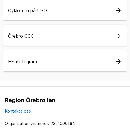
arrow_forward
Cyklotron på USÖ
arrow_forward
Örebro CCC
arrow_forward
HS instagram
Region Örebro län
Kontakta oss
Organisationsnummer: 2321000164