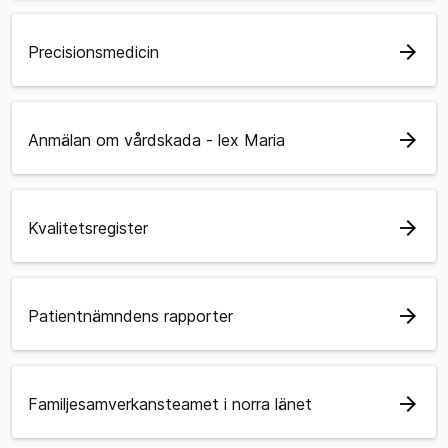
arrow_forward
Precisionsmedicin
arrow_forward
Anmälan om vårdskada - lex Maria
arrow_forward
Kvalitetsregister
arrow_forward
Patientnämndens rapporter
arrow_forward
Familjesamverkansteamet i norra länet