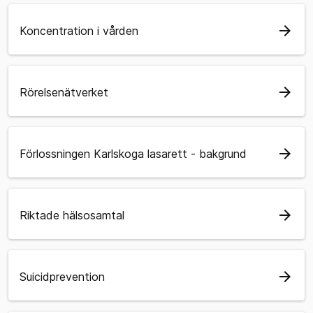
arrow_forward
Koncentration i vården
arrow_forward
Rörelsenätverket
arrow_forward
Förlossningen Karlskoga lasarett - bakgrund
arrow_forward
Riktade hälsosamtal
arrow_forward
Suicidprevention