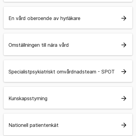
arrow_forward
En vård oberoende av hyrläkare
arrow_forward
Omställningen till nära vård
arrow_forward
Specialistpsykiatriskt omvårdnadsteam - SPOT
arrow_forward
Kunskapsstyrning
arrow_forward
Nationell patientenkät