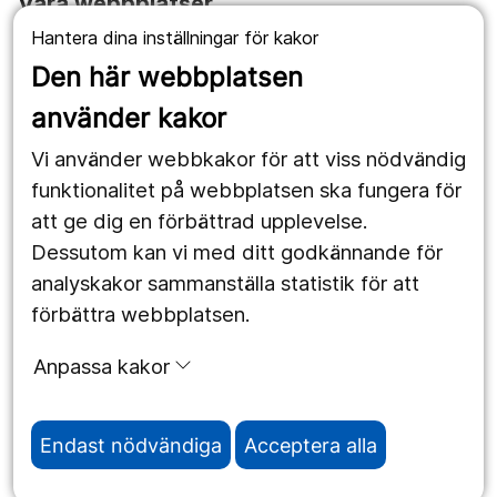
Våra webbplatser
Hantera dina inställningar för kakor
1177.se
Den här webbplatsen
Länstrafiken
använder kakor
Vårdgivare
Vi använder webbkakor för att viss nödvändig
Utveckling
funktionalitet på webbplatsen ska fungera för
att ge dig en förbättrad upplevelse.
Dessutom kan vi med ditt godkännande för
Följ oss
analyskakor sammanställa statistik för att
Facebook
förbättra webbplatsen.
Instagram
portrait
Anpassa kakor
LinkedIn
work_outline
Endast nödvändiga
Acceptera alla