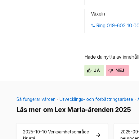
Växeln
Ring 019-602 10 0
phone
Hade du nytta av innehål
JA
NEJ
Så fungerar vården
Utvecklings- och förbättringsarbete
Läs mer om Lex Maria-ärenden 2025
2025-10-10 Verksamhetsområde
2025-09
arrow_forward
kirurgi
neuroce