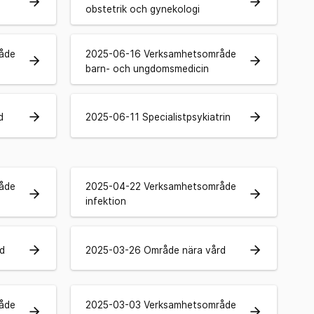
arrow_forward
arrow_forward
obstetrik och gynekologi
åde
2025-06-16 Verksamhetsområde
arrow_forward
arrow_forward
barn- och ungdomsmedicin
arrow_forward
arrow_forward
d
2025-06-11 Specialistpsykiatrin
åde
2025-04-22 Verksamhetsområde
arrow_forward
arrow_forward
infektion
arrow_forward
arrow_forward
d
2025-03-26 Område nära vård
åde
2025-03-03 Verksamhetsområde
arrow_forward
arrow_forward