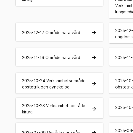
Verksamh
lungmedic
2025-12-
arrow_forward
2025-12-17 Område nära vård
ungdomsp
arrow_forward
2025-11-19 Område nära vård
2025-11-
2025-10-24 Verksamhetsområde
2025-10
arrow_forward
obstetrik och gynekologi
obstetri
2025-10-23 Verksamhetsområde
2025-10-
arrow_forward
kirurgi
2025-06
arrow_forward
2025-07-09 Område nära vård