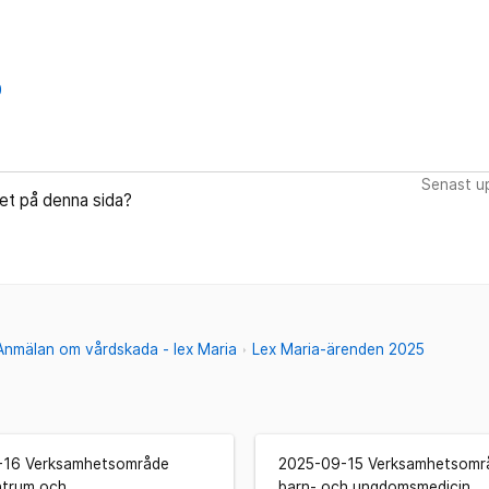
0
Senast up
let på denna sida?
Anmälan om vårdskada - lex Maria
Lex Maria-ärenden 2025
-16 Verksamhetsområde
2025-09-15 Verksamhetsomr
ntrum och
barn- och ungdomsmedicin