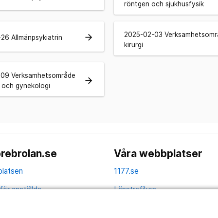
röntgen och sjukhusfysik
2025-02-03 Verksamhetsomr
arrow_forward
26 Allmänpsykiatrin
kirurgi
-09 Verksamhetsområde
arrow_forward
k och gynekologi
rebrolan.se
Våra webbplatser
latsen
1177.se
för anställda
Länstrafiken
av personuppgifter
Vårdgivare