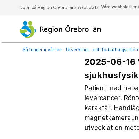
Våra webbplatser
a
Du är på Region Örebro läns webbplats.
Så fungerar vården
Utvecklings- och förbättringsarbet
2025-06-16 
sjukhusfysik
Patient med hepa
levercancer. Rönt
karaktär. Handläg
magnetkameraunde
utvecklat en met