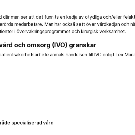
rd där man ser att det funnits en kedja av otydliga och/eller felak
 berörda medarbetare. Man har också sett över vårdkedjan och nä
tienter i övervakningsprogrammet och kirurgisk verksamhet.
 vård och omsorg (IVO) granskar
patientsäkerhetsarbete anmäls händelsen till IVO enligt Lex Mari
4
åde specialiserad vård