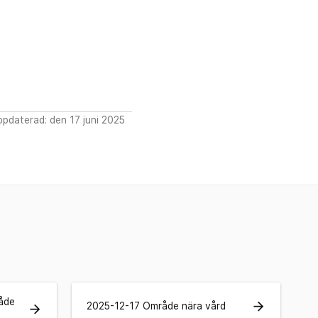
pdaterad: den 17 juni 2025
åde
arrow_forward
2025-12-17 Område nära vård
arrow_forward