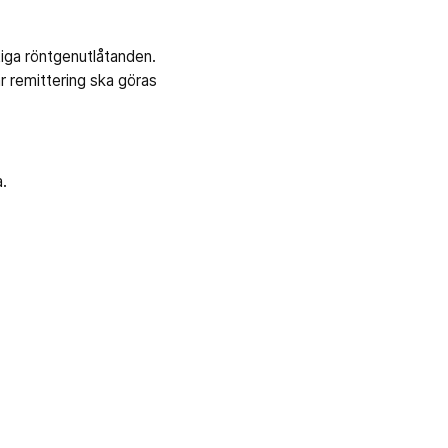
tiga röntgenutlåtanden.
r remittering ska göras
a.