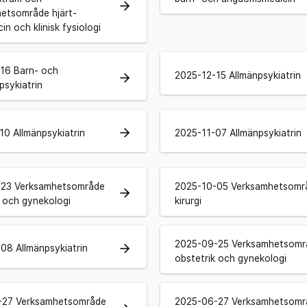
arrow_forward
etsområde hjärt-
in och klinisk fysiologi
16 Barn- och
2025-12-15 Allmänpsykiatrin
arrow_forward
sykiatrin
arrow_forward
10 Allmänpsykiatrin
2025-11-07 Allmänpsykiatrin
-23 Verksamhetsområde
2025-10-05 Verksamhetsomr
arrow_forward
k och gynekologi
kirurgi
2025-09-25 Verksamhetsomr
arrow_forward
08 Allmänpsykiatrin
obstetrik och gynekologi
-27 Verksamhetsområde
2025-06-27 Verksamhetsomr