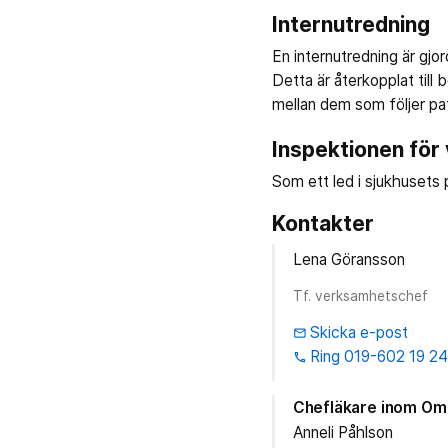
Internutredning
En internutredning är gjo
Detta är återkopplat till
mellan dem som följer pa
Inspektionen för
Som ett led i sjukhusets 
Kontakter
Lena Göransson
Tf. verksamhetschef
Skicka e-post
email
Ring 019-602 19 2
phone
Chefläkare inom Omr
Anneli Påhlson