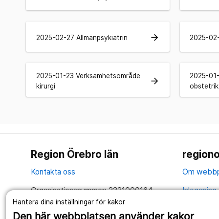
arrow_forward
2025-02-27 Allmänpsykiatrin
2025-02-
2025-01-23 Verksamhetsområde
2025-01
arrow_forward
kirurgi
obstetri
Region Örebro län
regiono
Kontakta oss
Om webbp
Organisationsnummer: 2321000164
Inloggning 
Hantera dina inställningar för kakor
Tillsammans skapar vi ett bättre liv
Hantering 
Den här webbplatsen använder kakor