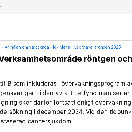
dd
e
Anmälan om vårdskada - lex Maria
Lex Maria-ärenden 2025
Verksamhetsområde röntgen oc
tit B som inkluderas i övervakningsprogram 
gensvar ger bilden av att de fynd man ser är
gning sker därför fortsatt enligt övervaknings
rsökning i december 2024. Vid den tidpunkt
astaserad cancersjukdom.