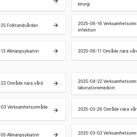
arrow_forward
kirurgi
2025-06-16 Verksamhetsomr
arrow_forward
25 Folktandvården
infektion
arrow_forward
13 Allmänpsykiatrin
2025-06-11 Område nära vår
2025-04-22 Verksamhetsomr
arrow_forward
23 Område nära vård
laboratoriemedicin
-03 Verksamhetsområde
2025-03-26 Område nära vår
arrow_forward
2025-03-03 Verksamhetsomr
arrow_forward
05 Allmänpsykiatrin