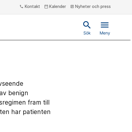
Kontakt
Kalender
Nyheter och press
phone
calendar_today
article
search
menu
Sök
Meny
h
avseende
 av benign
regimen fram till
en har patienten