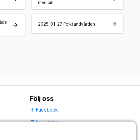
medicin
åde
arrow_forward
2025-01-27 Folktandvården
arrow_forward
Följ oss
Facebook
Instagram
portrait
LinkedIn
work_outline