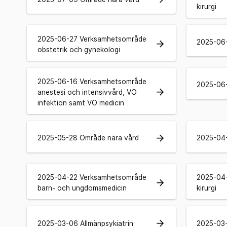
kirurgi
2025-06-27 Verksamhetsområde
2025-06-
arrow_forward
obstetrik och gynekologi
2025-06-16 Verksamhetsområde
2025-06-
arrow_forward
anestesi och intensivvård, VO
infektion samt VO medicin
arrow_forward
2025-05-28 Område nära vård
2025-04-
2025-04-22 Verksamhetsområde
2025-04
arrow_forward
barn- och ungdomsmedicin
kirurgi
arrow_forward
2025-03-06 Allmänpsykiatrin
2025-03-