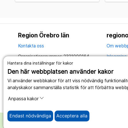
Region Örebro län
regiono
Kontakta oss
Om webbp
Organisationsnummer: 2321000164
Inloggning 
Hantera dina inställningar för kakor
Tillsammans skapar vi ett bättre liv
Hantering 
Den här webbplatsen använder kakor
Anslagstav
Vi använder webbkakor för att viss nödvändig funktionali
analyskakor sammanställa statistik för att förbättra webb
Tillgängli
Anpassa kakor
Endast nödvändiga
Acceptera alla