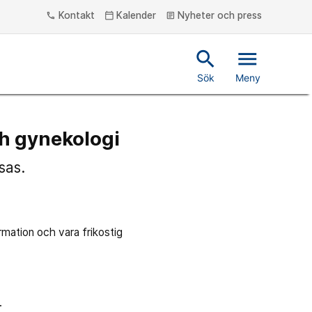
Kontakt
Kalender
Nyheter och press
phone
calendar_today
article
search
menu
Sök
Meny
h gynekologi
sas.
rmation och vara frikostig
.