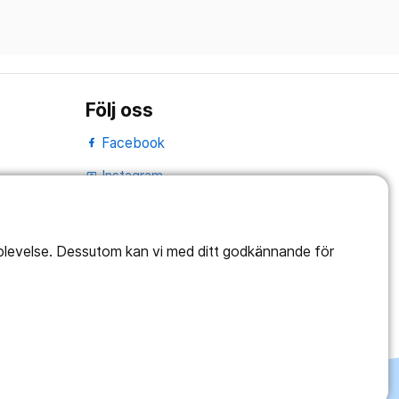
Följ oss
Facebook
Instagram
portrait
LinkedIn
work_outline
pplevelse. Dessutom kan vi med ditt godkännande för