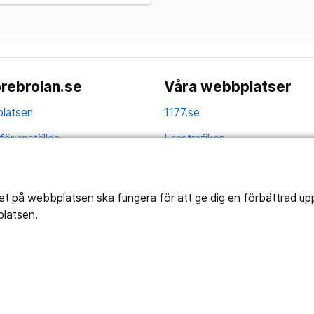
rebrolan.se
Våra webbplatser
latsen
1177.se
för anställda
Länstrafiken
av personuppgifter
Vårdgivare
la
Utveckling
tet på webbplatsen ska fungera för att ge dig en förbättrad u
platsen.
ghetsredogörelse