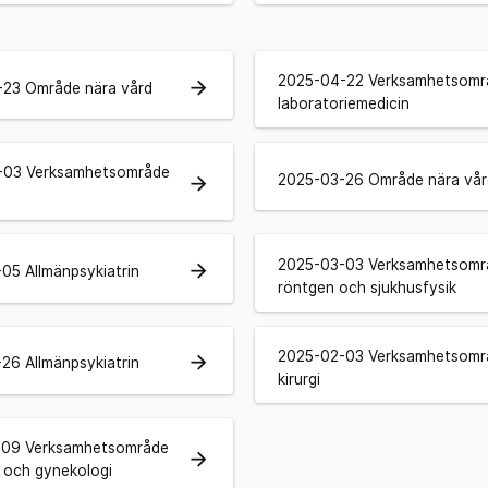
2025-04-22 Verksamhetsomr
arrow_forward
23 Område nära vård
laboratoriemedicin
-03 Verksamhetsområde
2025-03-26 Område nära vår
arrow_forward
2025-03-03 Verksamhetsomr
arrow_forward
05 Allmänpsykiatrin
röntgen och sjukhusfysik
2025-02-03 Verksamhetsomr
arrow_forward
26 Allmänpsykiatrin
kirurgi
-09 Verksamhetsområde
arrow_forward
k och gynekologi