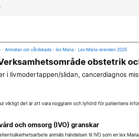
dd
e
Anmälan om vårdskada - lex Maria
Lex Maria-ärenden 2025
Verksamhetsområde obstetrik oc
r i livmodertappen/slidan, cancerdiagnos mis
hur viktigt det är att vara noggrann och lyhörd för patientens info
 vård och omsorg (IVO) granskar
patientsäkerhetsarbete anmäls händelsen til IVO som en lex Maria