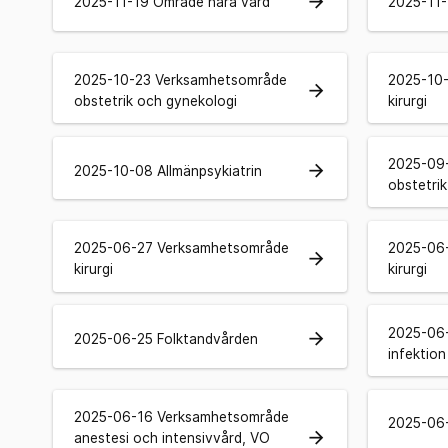
arrow_forward
2025-11-19 Område nära vård
2025-11-
2025-10-23 Verksamhetsområde
2025-10
arrow_forward
obstetrik och gynekologi
kirurgi
2025-09
arrow_forward
2025-10-08 Allmänpsykiatrin
obstetri
2025-06-27 Verksamhetsområde
2025-06
arrow_forward
kirurgi
kirurgi
2025-06
arrow_forward
2025-06-25 Folktandvården
infektion
2025-06-16 Verksamhetsområde
2025-06-
arrow_forward
anestesi och intensivvård, VO