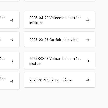
åde
2025-04-22 Verksamhetsområde
arrow_forward
arrow_forward
infektion
arrow_forward
arrow_forward
d
2025-03-26 Område nära vård
åde
2025-03-03 Verksamhetsområde
arrow_forward
arrow_forward
medicin
åde
arrow_forward
2025-01-27 Folktandvården
arrow_forward