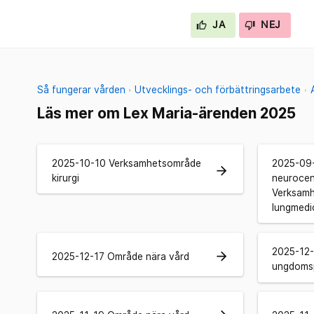
JA
NEJ
Så fungerar vården
Utvecklings- och förbättringsarbete
Läs mer om Lex Maria-ärenden 2025
2025-10-10 Verksamhetsområde
2025-09
arrow_forward
kirurgi
neuroce
Verksamh
lungmedic
2025-12-
arrow_forward
2025-12-17 Område nära vård
ungdomsp