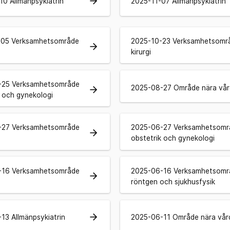
arrow_forward
10 Allmänpsykiatrin
2025-11-07 Allmänpsykiatrin
-05 Verksamhetsområde
2025-10-23 Verksamhetsomr
arrow_forward
kirurgi
-25 Verksamhetsområde
2025-08-27 Område nära vår
arrow_forward
k och gynekologi
-27 Verksamhetsområde
2025-06-27 Verksamhetsomr
arrow_forward
obstetrik och gynekologi
-16 Verksamhetsområde
2025-06-16 Verksamhetsomr
arrow_forward
röntgen och sjukhusfysik
arrow_forward
13 Allmänpsykiatrin
2025-06-11 Område nära vår