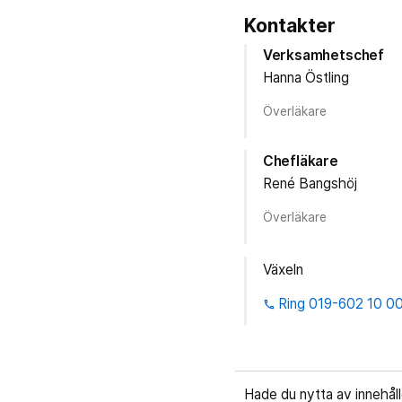
Kontakter
Verksamhetschef
Hanna Östling
Överläkare
Chefläkare
René Bangshöj
Överläkare
Växeln
Ring 019-602 10 0
phone
Hade du nytta av innehål