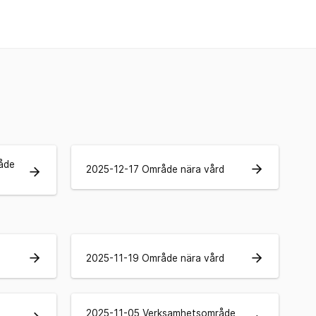
åde
arrow_forward
2025-12-17 Område nära vård
arrow_forward
arrow_forward
arrow_forward
2025-11-19 Område nära vård
2025-11-05 Verksamhetsområde