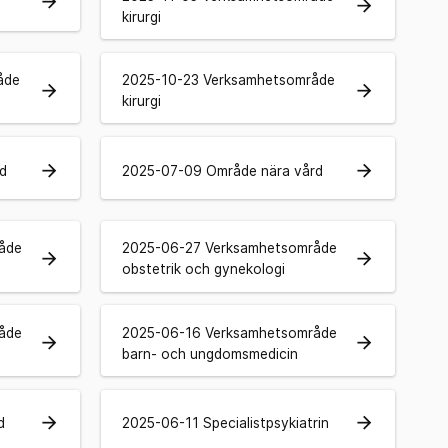
arrow_forward
arrow_forward
kirurgi
åde
2025-10-23 Verksamhetsområde
arrow_forward
arrow_forward
kirurgi
arrow_forward
arrow_forward
d
2025-07-09 Område nära vård
åde
2025-06-27 Verksamhetsområde
arrow_forward
arrow_forward
obstetrik och gynekologi
åde
2025-06-16 Verksamhetsområde
arrow_forward
arrow_forward
barn- och ungdomsmedicin
arrow_forward
arrow_forward
d
2025-06-11 Specialistpsykiatrin