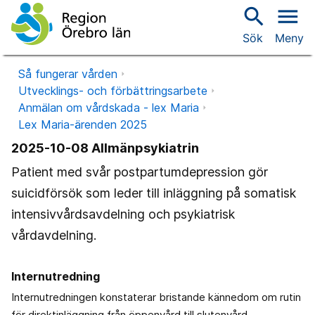
search
menu
Sök
Meny
Så fungerar vården
Utvecklings- och förbättringsarbete
Anmälan om vårdskada - lex Maria
Lex Maria-ärenden 2025
2025-10-08 Allmänpsykiatrin
Patient med svår postpartumdepression gör
suicidförsök som leder till inläggning på somatisk
intensivvårdsavdelning och psykiatrisk
vårdavdelning.
Internutredning
Internutredningen konstaterar bristande kännedom om rutin
för direktinläggning från öppenvård till slutenvård.