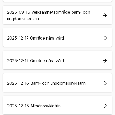
2025-09-15 Verksamhetsområde barn- och
arrow_forward
ungdomsmedicin
arrow_forward
2025-12-17 Område nära vård
arrow_forward
2025-12-17 Område nära vård
arrow_forward
2025-12-16 Barn- och ungdomspsykiatrin
arrow_forward
2025-12-15 Allmänpsykiatrin