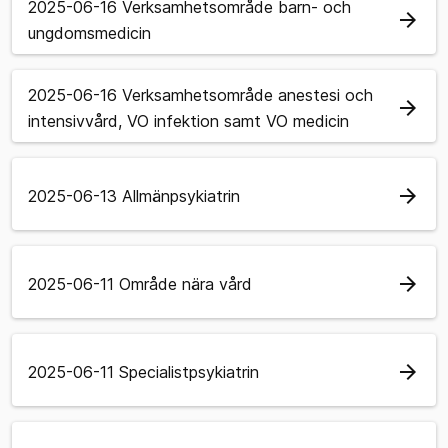
2025-06-16 Verksamhetsområde barn- och
arrow_forward
ungdomsmedicin
2025-06-16 Verksamhetsområde anestesi och
arrow_forward
intensivvård, VO infektion samt VO medicin
arrow_forward
2025-06-13 Allmänpsykiatrin
arrow_forward
2025-06-11 Område nära vård
arrow_forward
2025-06-11 Specialistpsykiatrin