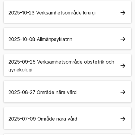
arrow_forward
2025-10-23 Verksamhetsområde kirurgi
arrow_forward
2025-10-08 Allmänpsykiatrin
2025-09-25 Verksamhetsområde obstetrik och
arrow_forward
gynekologi
arrow_forward
2025-08-27 Område nära vård
arrow_forward
2025-07-09 Område nära vård