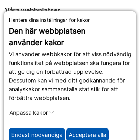
Våra webbplatser
Hantera dina inställningar för kakor
1177.se
Den här webbplatsen
Länstrafiken
använder kakor
Vårdgivare
Vi använder webbkakor för att viss nödvändig
Utveckling
funktionalitet på webbplatsen ska fungera för
att ge dig en förbättrad upplevelse.
Dessutom kan vi med ditt godkännande för
Följ oss
analyskakor sammanställa statistik för att
Facebook
förbättra webbplatsen.
Instagram
portrait
Anpassa kakor
LinkedIn
work_outline
Endast nödvändiga
Acceptera alla