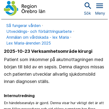
search
menu
Sök
Meny
Så fungerar vården
Utvecklings- och förbättringsarbete
Anmälan om vårdskada - lex Maria
Lex Maria-ärenden 2025
2025-10-23 Verksamhetsområde kirurgi
Patient som inkommer på akutmottagningen med
början till bild av en sepsis. Denna diagnos missas
och patienten utvecklar allvarlig sjukdomsbild
innan diagnosen ställs.
Internutredning
En händelseanalys är gjord. Denna visar hur viktigt det är att
man följer procedurer och vid oklara symptom har flera