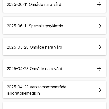
arrow_forward
2025-06-11 Område nära vård
arrow_forward
2025-06-11 Specialistpsykiatrin
arrow_forward
2025-05-28 Område nära vård
arrow_forward
2025-04-23 Område nära vård
2025-04-22 Verksamhetsområde
arrow_forward
laboratoriemedicin