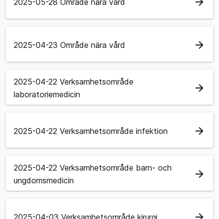
arrow_forward
2025-05-28 Område nära vård
arrow_forward
2025-04-23 Område nära vård
2025-04-22 Verksamhetsområde
arrow_forward
laboratoriemedicin
arrow_forward
2025-04-22 Verksamhetsområde infektion
2025-04-22 Verksamhetsområde barn- och
arrow_forward
ungdomsmedicin
arrow_forward
2025-04-03 Verksamhetsområde kirurgi