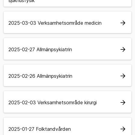
sjukhusfysik
arrow_forward
2025-03-03 Verksamhetsområde medicin
arrow_forward
2025-02-27 Allmänpsykiatrin
arrow_forward
2025-02-26 Allmänpsykiatrin
arrow_forward
2025-02-03 Verksamhetsområde kirurgi
arrow_forward
2025-01-27 Folktandvården