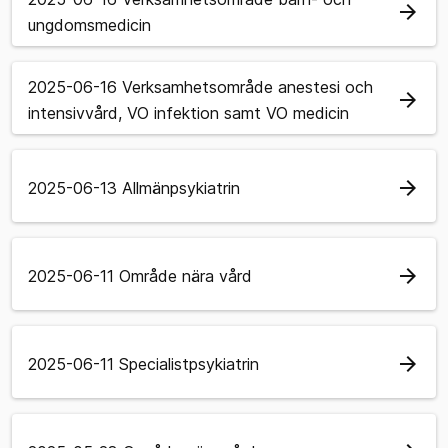
arrow_forward
ungdomsmedicin
2025-06-16 Verksamhetsområde anestesi och
arrow_forward
intensivvård, VO infektion samt VO medicin
arrow_forward
2025-06-13 Allmänpsykiatrin
arrow_forward
2025-06-11 Område nära vård
arrow_forward
2025-06-11 Specialistpsykiatrin