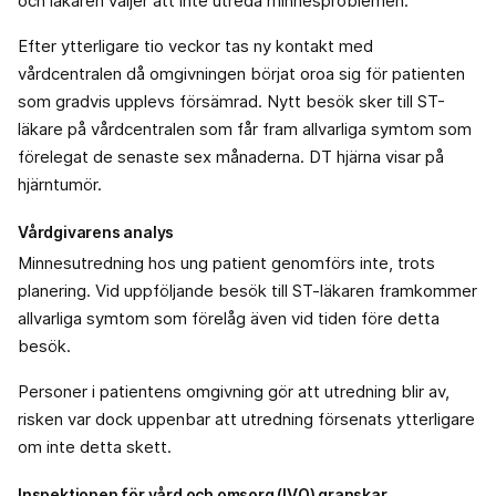
och läkaren väljer att inte utreda minnesproblemen.
Efter ytterligare tio veckor tas ny kontakt med
vårdcentralen då omgivningen börjat oroa sig för patienten
som gradvis upplevs försämrad. Nytt besök sker till ST-
läkare på vårdcentralen som får fram allvarliga symtom som
förelegat de senaste sex månaderna. DT hjärna visar på
hjärntumör.
Vårdgivarens analys
Minnesutredning hos ung patient genomförs inte, trots
planering. Vid uppföljande besök till ST-läkaren framkommer
allvarliga symtom som förelåg även vid tiden före detta
besök.
Personer i patientens omgivning gör att utredning blir av,
risken var dock uppenbar att utredning försenats ytterligare
om inte detta skett.
Inspektionen för vård och omsorg (IVO) granskar