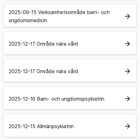
2025-09-15 Verksamhetsområde barn- och
arrow_forward
ungdomsmedicin
arrow_forward
2025-12-17 Område nära vård
arrow_forward
2025-12-17 Område nära vård
arrow_forward
2025-12-16 Barn- och ungdomspsykiatrin
arrow_forward
2025-12-15 Allmänpsykiatrin