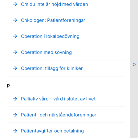
arrow_forward
Om du inte är nöjd med vården
arrow_forward
Onkologen: Patientföreningar
arrow_forward
Operation i lokalbedövning
arrow_forward
Operation med sövning
O
arrow_forward
Operation: tillägg för kliniker
P
arrow_forward
Palliativ vård - vård i slutet av livet
arrow_forward
Patient- och närståendeföreningar
arrow_forward
Patientavgifter och betalning