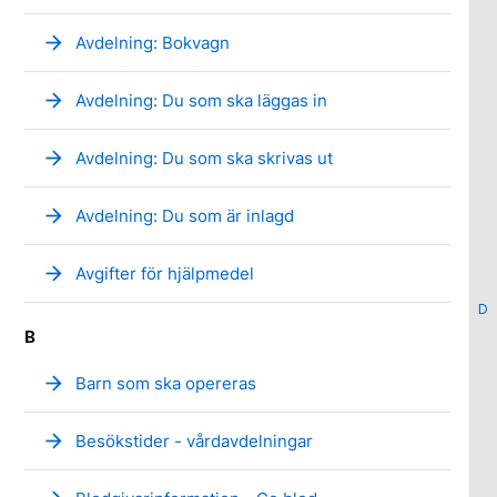
arrow_forward
Avdelning: Bokvagn
arrow_forward
Avdelning: Du som ska läggas in
arrow_forward
Avdelning: Du som ska skrivas ut
arrow_forward
Avdelning: Du som är inlagd
arrow_forward
Avgifter för hjälpmedel
D
B
arrow_forward
Barn som ska opereras
arrow_forward
Besökstider - vårdavdelningar