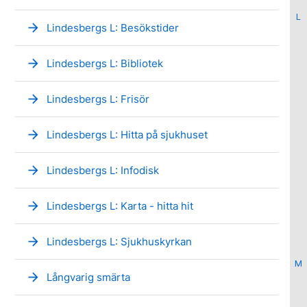
L
arrow_forward
Lindesbergs L: Besökstider
arrow_forward
Lindesbergs L: Bibliotek
arrow_forward
Lindesbergs L: Frisör
arrow_forward
Lindesbergs L: Hitta på sjukhuset
arrow_forward
Lindesbergs L: Infodisk
arrow_forward
Lindesbergs L: Karta - hitta hit
arrow_forward
Lindesbergs L: Sjukhuskyrkan
M
arrow_forward
Långvarig smärta