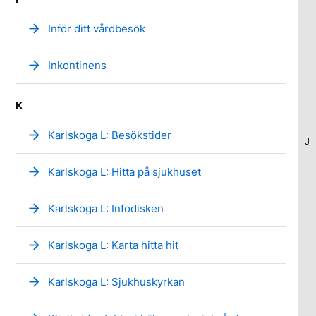
arrow_forward
Inför ditt vårdbesök
arrow_forward
Inkontinens
K
arrow_forward
Karlskoga L: Besökstider
J
arrow_forward
Karlskoga L: Hitta på sjukhuset
arrow_forward
Karlskoga L: Infodisken
arrow_forward
Karlskoga L: Karta hitta hit
arrow_forward
Karlskoga L: Sjukhuskyrkan