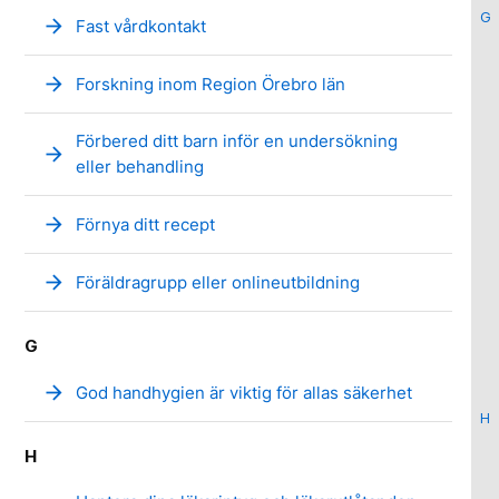
G
arrow_forward
Fast vårdkontakt
arrow_forward
Forskning inom Region Örebro län
Förbered ditt barn inför en undersökning
arrow_forward
eller behandling
arrow_forward
Förnya ditt recept
arrow_forward
Föräldragrupp eller onlineutbildning
G
arrow_forward
God handhygien är viktig för allas säkerhet
H
H