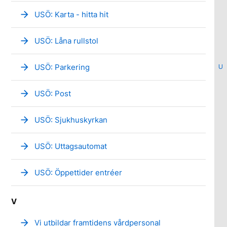
arrow_forward
USÖ: Karta - hitta hit
arrow_forward
USÖ: Låna rullstol
arrow_forward
USÖ: Parkering
U
arrow_forward
USÖ: Post
arrow_forward
USÖ: Sjukhuskyrkan
arrow_forward
USÖ: Uttagsautomat
arrow_forward
USÖ: Öppettider entréer
V
arrow_forward
Vi utbildar framtidens vårdpersonal