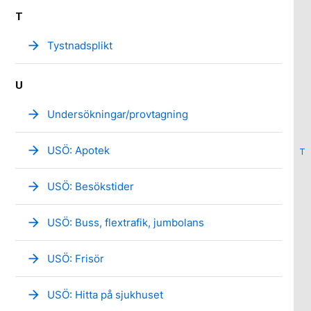
T
arrow_forward
Tystnadsplikt
U
arrow_forward
Undersökningar/provtagning
arrow_forward
USÖ: Apotek
T
arrow_forward
USÖ: Besökstider
arrow_forward
USÖ: Buss, flextrafik, jumbolans
arrow_forward
USÖ: Frisör
arrow_forward
USÖ: Hitta på sjukhuset