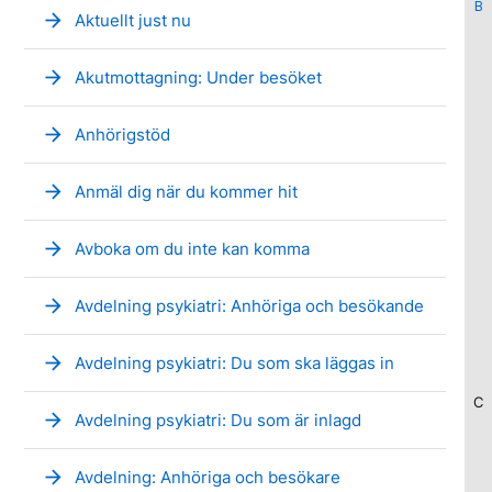
B
arrow_forward
Aktuellt just nu
arrow_forward
Akutmottagning: Under besöket
arrow_forward
Anhörigstöd
arrow_forward
Anmäl dig när du kommer hit
arrow_forward
Avboka om du inte kan komma
arrow_forward
Avdelning psykiatri: Anhöriga och besökande
arrow_forward
Avdelning psykiatri: Du som ska läggas in
C
arrow_forward
Avdelning psykiatri: Du som är inlagd
arrow_forward
Avdelning: Anhöriga och besökare