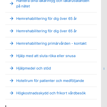
Hantera dina läkarintyg och läkarutlåtanden
arrow_forward
på nätet
arrow_forward
Hemrehabilitering för dig över 65 år
arrow_forward
Hemrehabilitering för dig över 65 år
arrow_forward
Hemrehabilitering primärvården - kontakt
arrow_forward
Hjälp med att sluta röka eller snusa
arrow_forward
Hjälpmedel och stöd
I
arrow_forward
Hotellrum för patienter och medföljande
arrow_forward
Högkostnadsskydd och frikort vårdbesök
I