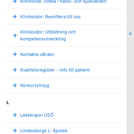
arrow_forward
Kliniksida: Jobba i hälso- och sjukvården
arrow_forward
Kliniksidor: Remittera till oss
Kliniksidor: Utbildning och
K
arrow_forward
kompetensutveckling
arrow_forward
Kontakta vården
arrow_forward
Kvalitetsregister - info till patient
arrow_forward
Körkortsintyg
L
arrow_forward
Lekterapin USÖ
arrow_forward
Lindesbergs L: Apotek