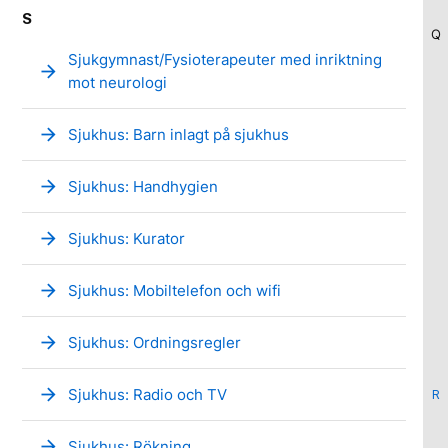
S
Q
Sjukgymnast/Fysioterapeuter med inriktning
arrow_forward
mot neurologi
arrow_forward
Sjukhus: Barn inlagt på sjukhus
arrow_forward
Sjukhus: Handhygien
arrow_forward
Sjukhus: Kurator
arrow_forward
Sjukhus: Mobiltelefon och wifi
arrow_forward
Sjukhus: Ordningsregler
arrow_forward
Sjukhus: Radio och TV
R
arrow_forward
Sjukhus: Rökning