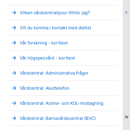
arrow_forward
Vilken vårdcentralsjour tillhör jag?
V
arrow_forward
Vill du komma i kontakt med dietist
arrow_forward
Vår forskning - korttext
arrow_forward
Vår högspecvård - korttext
arrow_forward
Vårdcentral: Administrativa frågor
arrow_forward
Vårdcentral: Akuttelefon
arrow_forward
Vårdcentral: Astma- och KOL-mottagning
W
arrow_forward
Vårdcentral: Barnavårdscentral (BVC)