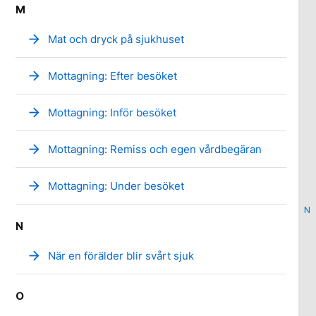
M
arrow_forward
Mat och dryck på sjukhuset
arrow_forward
Mottagning: Efter besöket
arrow_forward
Mottagning: Inför besöket
arrow_forward
Mottagning: Remiss och egen vårdbegäran
arrow_forward
Mottagning: Under besöket
N
N
arrow_forward
När en förälder blir svårt sjuk
O