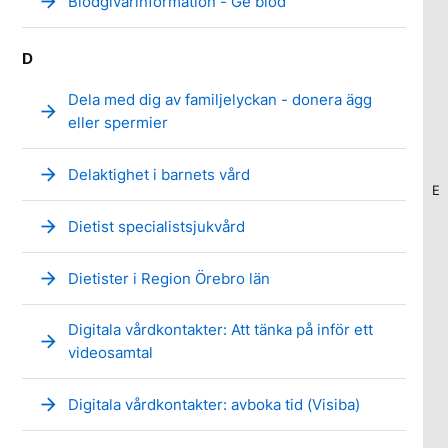
arrow_forward
Blodgivarinformation - Ge blod
D
Dela med dig av familjelyckan - donera ägg
arrow_forward
eller spermier
arrow_forward
Delaktighet i barnets vård
E
arrow_forward
Dietist specialistsjukvård
arrow_forward
Dietister i Region Örebro län
Digitala vårdkontakter: Att tänka på inför ett
arrow_forward
videosamtal
arrow_forward
Digitala vårdkontakter: avboka tid (Visiba)