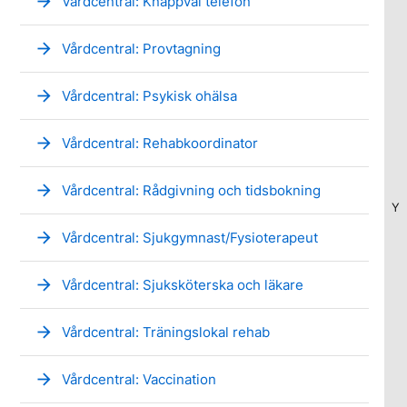
arrow_forward
Vårdcentral: Knappval telefon
arrow_forward
Vårdcentral: Provtagning
arrow_forward
Vårdcentral: Psykisk ohälsa
arrow_forward
Vårdcentral: Rehabkoordinator
arrow_forward
Vårdcentral: Rådgivning och tidsbokning
Y
arrow_forward
Vårdcentral: Sjukgymnast/Fysioterapeut
arrow_forward
Vårdcentral: Sjuksköterska och läkare
arrow_forward
Vårdcentral: Träningslokal rehab
arrow_forward
Vårdcentral: Vaccination