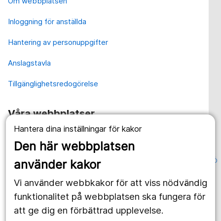
Om webbplatsen
Inloggning för anställda
Hantering av personuppgifter
Anslagstavla
Tillgänglighetsredogörelse
Våra webbplatser
Hantera dina inställningar för kakor
1177.se
Den här webbplatsen
Länstrafiken
Ö
använder kakor
Vårdgivare
Vi använder webbkakor för att viss nödvändig
Utveckling
funktionalitet på webbplatsen ska fungera för
att ge dig en förbättrad upplevelse.