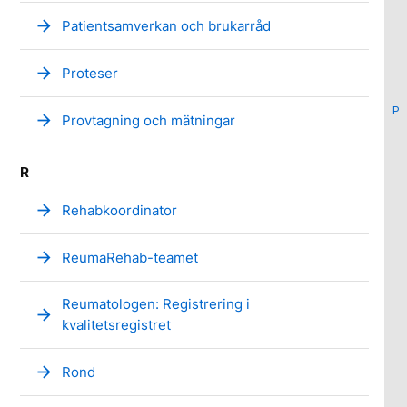
arrow_forward
Patientsamverkan och brukarråd
arrow_forward
Proteser
P
arrow_forward
Provtagning och mätningar
R
arrow_forward
Rehabkoordinator
arrow_forward
ReumaRehab-teamet
Reumatologen: Registrering i
arrow_forward
kvalitetsregistret
arrow_forward
Rond