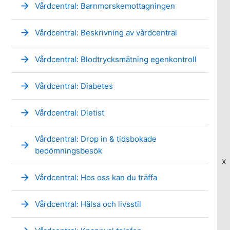
arrow_forward
Vårdcentral: Barnmorskemottagningen
arrow_forward
Vårdcentral: Beskrivning av vårdcentral
arrow_forward
Vårdcentral: Blodtrycksmätning egenkontroll
arrow_forward
Vårdcentral: Diabetes
arrow_forward
Vårdcentral: Dietist
Vårdcentral: Drop in & tidsbokade
arrow_forward
bedömningsbesök
X
arrow_forward
Vårdcentral: Hos oss kan du träffa
arrow_forward
Vårdcentral: Hälsa och livsstil