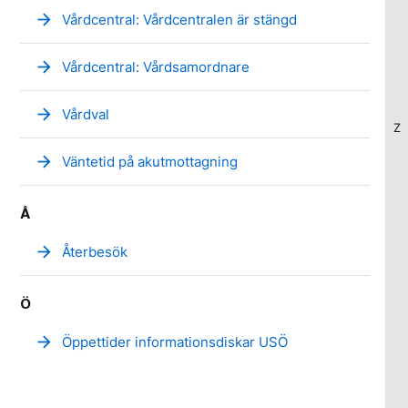
arrow_forward
Vårdcentral: Vårdcentralen är stängd
arrow_forward
Vårdcentral: Vårdsamordnare
arrow_forward
Vårdval
Z
arrow_forward
Väntetid på akutmottagning
Å
arrow_forward
Återbesök
Ö
arrow_forward
Öppettider informationsdiskar USÖ