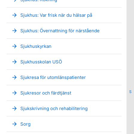
arrow_forward
Sjukhus: Var frisk när du hälsar på
arrow_forward
Sjukhus: Övernattning för närstående
arrow_forward
Sjukhuskyrkan
arrow_forward
Sjukhusskolan USÖ
arrow_forward
Sjukresa för utomlänspatienter
S
arrow_forward
Sjukresor och färdtjänst
arrow_forward
Sjukskrivning och rehabilitering
arrow_forward
Sorg