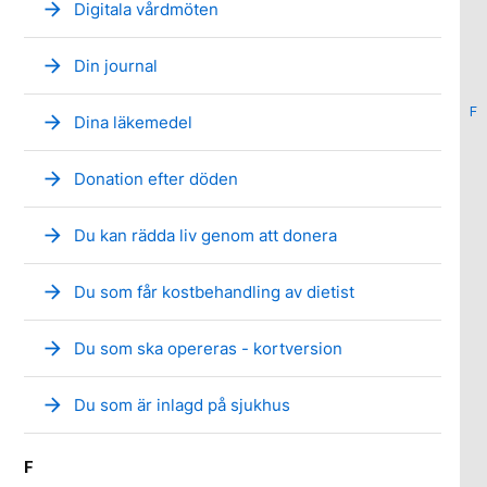
arrow_forward
Digitala vårdmöten
arrow_forward
Din journal
F
arrow_forward
Dina läkemedel
arrow_forward
Donation efter döden
arrow_forward
Du kan rädda liv genom att donera
arrow_forward
Du som får kostbehandling av dietist
arrow_forward
Du som ska opereras - kortversion
arrow_forward
Du som är inlagd på sjukhus
F